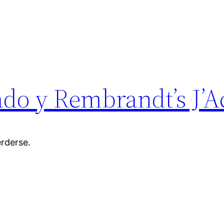
ado y Rembrandt’s J’
erderse.