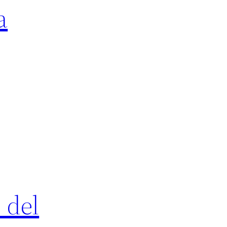
a
 del