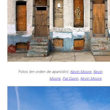
Fotos (en orden de aparición):
Kevin Moore
,
Kevin
Moore
,
Pat Gavin
,
Kevin Moore
.