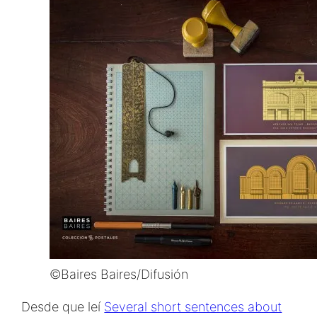
©Baires Baires/Difusión
Desde que leí
Several short sentences about