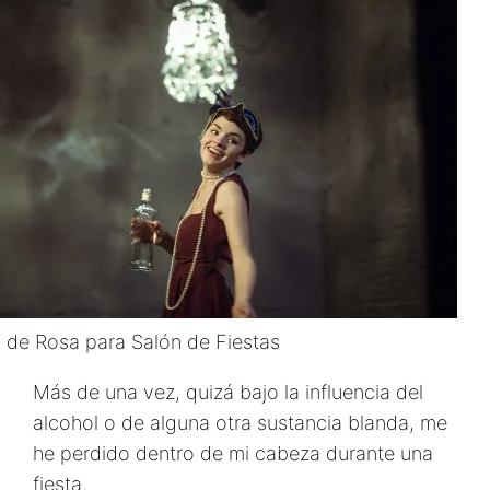
de Rosa para Salón de Fiestas
Más de una vez, quizá bajo la influencia del
alcohol o de alguna otra sustancia blanda, me
he perdido dentro de mi cabeza durante una
fiesta.