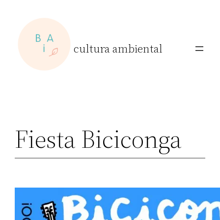
Skip
to
content
cultura ambiental
Fiesta Biciconga