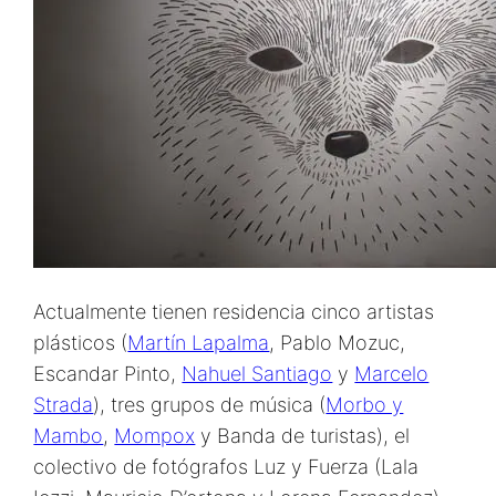
Actualmente tienen residencia cinco artistas
plásticos (
Martín Lapalma
, Pablo Mozuc,
Escandar Pinto,
Nahuel Santiago
y
Marcelo
Strada
), tres grupos de música (
Morbo y
Mambo
,
Mompox
y Banda de turistas), el
colectivo de fotógrafos Luz y Fuerza (Lala