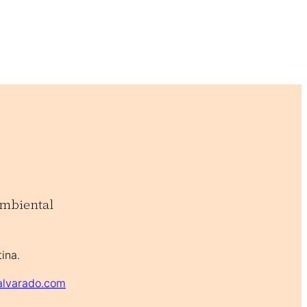
ambiental
ina.
lvarado.com