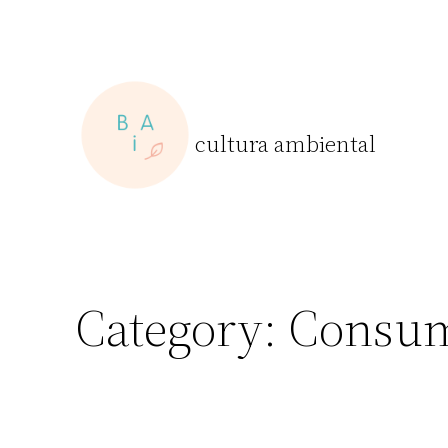
Skip
to
content
cultura ambiental
Category:
Consum